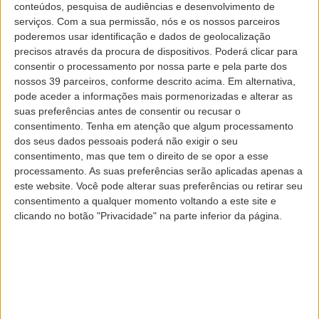
conteúdos, pesquisa de audiências e desenvolvimento de
serviços.
Com a sua permissão, nós e os nossos parceiros
S
Grupo SATA
Investidores
poderemos usar identificação e dados de geolocalização
precisos através da procura de dispositivos. Poderá clicar para
Governo Societário
Notícias
consentir o processamento por nossa parte e pela parte dos
nossos 39 parceiros, conforme descrito acima. Em alternativa,
Sustentabilidade
Recrutamento
Frota
pode aceder a informações mais pormenorizadas e alterar as
suas preferências antes de consentir ou recusar o
Revista de Bordo
Cibersegurança
consentimento.
Tenha em atenção que algum processamento
dos seus dados pessoais poderá não exigir o seu
consentimento, mas que tem o direito de se opor a esse
Assembleia Geral de
processamento. As suas preferências serão aplicadas apenas a
este website. Você pode alterar suas preferências ou retirar seu
Obrigacionistas
consentimento a qualquer momento voltando a este site e
clicando no botão "Privacidade" na parte inferior da página.
Convocatória - Assembleia de Obrigacionistas
Proposta de Deliberação - Ponto único da Ordem
de Trabalhos