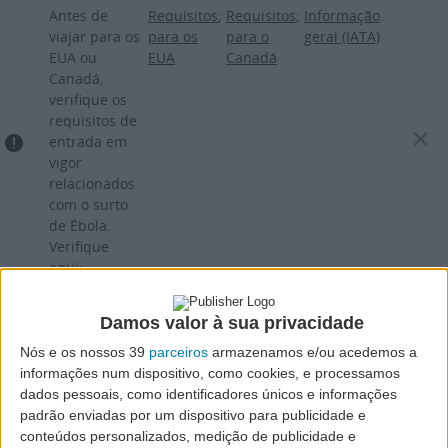
Passar
Antes de
Requisitos
;
Requisitos
;
Informação
.
para
viajar para os
para os
para o
geral (IATA)
EUA ou
EUA
Canadá
o
Canadá,
conteúdo
verifique os
principal
requisitos de
entrada em
vigor
relacionados
com o surto
de Ébola.
Verifique
aqui:
Damos valor à sua privacidade
Nós e os nossos 39
parceiros
armazenamos e/ou acedemos a
informações num dispositivo, como cookies, e processamos
dados pessoais, como identificadores únicos e informações
padrão enviadas por um dispositivo para publicidade e
conteúdos personalizados, medição de publicidade e