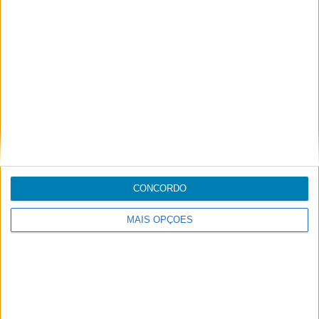
Footer
Blogue
Air-Store
Contactos
CONCORDO
MAIS OPÇÕES
Campanhas
Informações legais
Acessibilidade