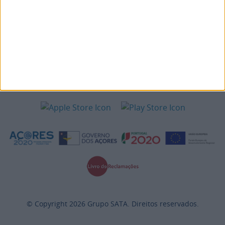
Destinos
Informações Legais
Siga-nos:
© Copyright
2026
Grupo SATA. Direitos reservados.