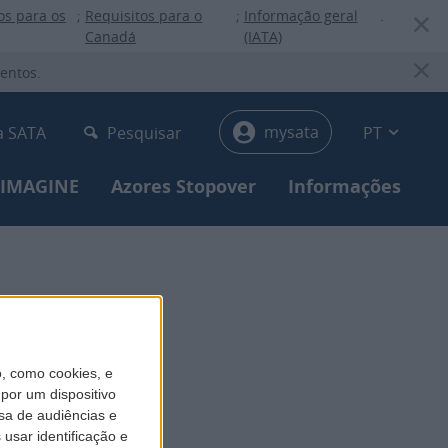
os para os
;
Requisitos para o
;
Informação geral
.
Canadá
(IATA)
entos.
y-menu
mysata
a SATA
Pesquisar
PT
 IMAGINE
Azores Stopover
Informações
, como cookies, e
por um dispositivo
sa de audiências e
usar identificação e