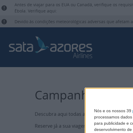
Antes de viajar para os EUA ou Canadá, verifique os requis
Ébola. Verifique aqui:
Devido às condições meteorológicas adversas que afetam a
Campanhas
Nós e os nossos 39
Descubra aqui todas as promoções dos nos
processamos dados p
para publicidade e 
Reserve já a sua viagem e prepare-se para vi
desenvolvimento de 