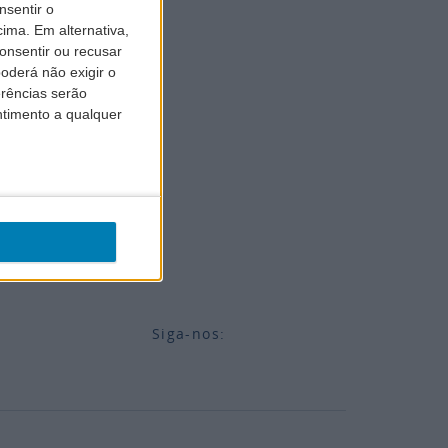
nsentir o
ima. Em alternativa,
onsentir ou recusar
derá não exigir o
erências serão
ntimento a qualquer
Siga-nos: