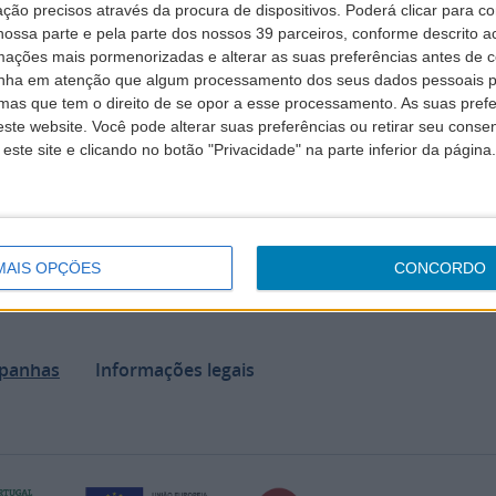
ção precisos através da procura de dispositivos. Poderá clicar para co
ossa parte e pela parte dos nossos 39 parceiros, conforme descrito ac
mações mais pormenorizadas e alterar as suas preferências antes de c
nha em atenção que algum processamento dos seus dados pessoais po
mas que tem o direito de se opor a esse processamento. As suas pref
ste website. Você pode alterar suas preferências ou retirar seu conse
ste site e clicando no botão "Privacidade" na parte inferior da página.
MAIS OPÇÕES
CONCORDO
panhas
Informações legais