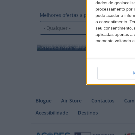
dados de geolocaliza
processamento por n
Melhores ofertas a partir de:
pode aceder a infor
o consentimento.
Te
seu consentimento, 
aplicadas apenas a e
momento voltando a e
Descubra Cabo Verde desde 699$ ida e volta
Footer
Blogue
Air-Store
Contactos
Cam
Acessibilidade
Destinos