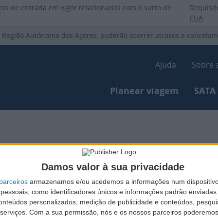
Passar
itos de entrada em vigor relacionados com o surto de
Requisit
para
EUA
o
 Região Autónoma dos Açores, poderão ocorrer atrasos e cancelam
conteúdo
principal
Secondar
Ajuda
Sobre 
Primary-menu
Planear viagem
SATA
Damos valor à sua privacidade
parceiros
armazenamos e/ou acedemos a informações num dispositivo
sos destinos.
essoais, como identificadores únicos e informações padrão enviadas 
conteúdos personalizados, medição de publicidade e conteúdos, pesqui
ver experiências fantásticas!
serviços.
Com a sua permissão, nós e os nossos parceiros poderemos 