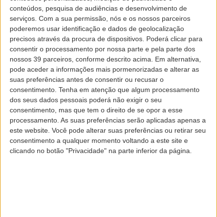
Queremos assegurar aos nossos passageiros uma
conteúdos, pesquisa de audiências e desenvolvimento de
experiência agradável e cómoda em todos os aspetos
serviços.
Com a sua permissão, nós e os nossos parceiros
e, por isso, trabalhamos a cada momento para que os
poderemos usar identificação e dados de geolocalização
precisos através da procura de dispositivos. Poderá clicar para
muitos pormenores que envolvem uma viagem sejam
consentir o processamento por nossa parte e pela parte dos
devidamente assegurados.
nossos 39 parceiros, conforme descrito acima. Em alternativa,
Apesar disso não conseguimos evitar que,
pode aceder a informações mais pormenorizadas e alterar as
ocasionalmente e por variados motivos, possam
suas preferências antes de consentir ou recusar o
ocorrer contratempos com a bagagem.
consentimento.
Tenha em atenção que algum processamento
dos seus dados pessoais poderá não exigir o seu
Para que possamos resolver qualquer irregularidade
consentimento, mas que tem o direito de se opor a esse
com a maior brevidade possível solicitamos que, à
processamento. As suas preferências serão aplicadas apenas a
chegada ao destino e ao retirar a sua bagagem dos
este website. Você pode alterar suas preferências ou retirar seu
tapetes, a verifique atentamente, de modo a evitar
consentimento a qualquer momento voltando a este site e
clicando no botão "Privacidade" na parte inferior da página.
uma troca de bagagens com outros passageiros ou
para poder reclamar de imediato caso a encontre
danificada.
Lamentamos profundamente estas situações e todos
os transtornos a elas associados. Queremos garantir-