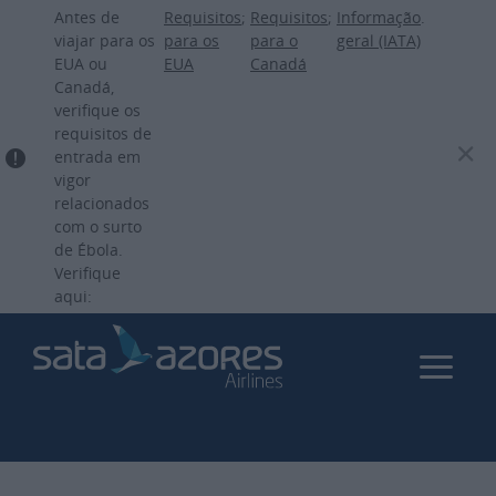
Passar
Antes de
Requisitos
;
Requisitos
;
Informação
.
para
viajar para os
para os
para o
geral (IATA)
EUA ou
EUA
Canadá
o
Canadá,
conteúdo
verifique os
principal
requisitos de
entrada em
vigor
relacionados
com o surto
de Ébola.
Verifique
aqui: