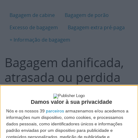
B
Bagagem de cabine
Bagagem de porão
Excesso de bagagem
Bagagem extra pré-paga
+ Informação de bagagem
Bagagem danificada,
atrasada ou perdida
Damos valor à sua privacidade
World Tracer:
Acompanhe
aqui
o seu processo
Nós e os nossos 39
parceiros
armazenamos e/ou acedemos a
de recuperação de bagagem.
informações num dispositivo, como cookies, e processamos
dados pessoais, como identificadores únicos e informações
padrão enviadas por um dispositivo para publicidade e
conteúdos personalizados, medição de publicidade e