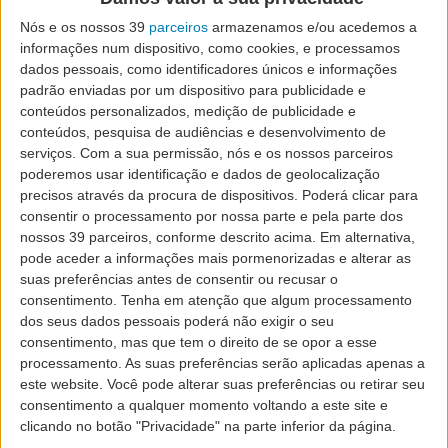
Nós e os nossos 39
parceiros
armazenamos e/ou acedemos a
S
Grupo SATA
Investidores
informações num dispositivo, como cookies, e processamos
dados pessoais, como identificadores únicos e informações
Governo Societário
Notícias
padrão enviadas por um dispositivo para publicidade e
conteúdos personalizados, medição de publicidade e
Sustentabilidade
Recrutamento
Frota
conteúdos, pesquisa de audiências e desenvolvimento de
serviços.
Com a sua permissão, nós e os nossos parceiros
Revista de Bordo
Cibersegurança
poderemos usar identificação e dados de geolocalização
precisos através da procura de dispositivos. Poderá clicar para
consentir o processamento por nossa parte e pela parte dos
Recrutamento
nossos 39 parceiros, conforme descrito acima. Em alternativa,
pode aceder a informações mais pormenorizadas e alterar as
suas preferências antes de consentir ou recusar o
consentimento.
Tenha em atenção que algum processamento
dos seus dados pessoais poderá não exigir o seu
consentimento, mas que tem o direito de se opor a esse
processamento. As suas preferências serão aplicadas apenas a
este website. Você pode alterar suas preferências ou retirar seu
Temos muito orgulho no que fazemos diariamente, de
consentimento a qualquer momento voltando a este site e
alma e coração. Fazemo-lo por gosto e por vocação.
clicando no botão "Privacidade" na parte inferior da página.
Um a um, todos contribuímos com o nosso melhor