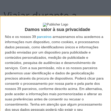
Viajar durante a
Gravidez
Damos valor à sua privacidade
Nós e os nossos 39
parceiros
armazenamos e/ou acedemos a
informações num dispositivo, como cookies, e processamos
dados pessoais, como identificadores únicos e informações
padrão enviadas por um dispositivo para publicidade e
conteúdos personalizados, medição de publicidade e
conteúdos, pesquisa de audiências e desenvolvimento de
Primeiramente, permita-nos felicitar pela sua gravidez!
serviços.
Com a sua permissão, nós e os nossos parceiros
Verifique abaixo, por favor, a documentação
poderemos usar identificação e dados de geolocalização
precisos através da procura de dispositivos. Poderá clicar para
necessária e as recomendações que lhe
consentir o processamento por nossa parte e pela parte dos
disponibilizamos para que possa desfrutar de um voo
nossos 39 parceiros, conforme descrito acima. Em alternativa,
descontraído e confortável.
pode aceder a informações mais pormenorizadas e alterar as
suas preferências antes de consentir ou recusar o
consentimento.
Tenha em atenção que algum processamento
Período de gravidez superior a 28
dos seus dados pessoais poderá não exigir o seu