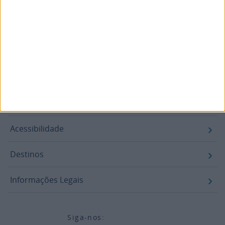
Blogue
Air-Store
Contactos
Campanhas
Informações legais
Acessibilidade
Destinos
Informações Legais
Siga-nos: