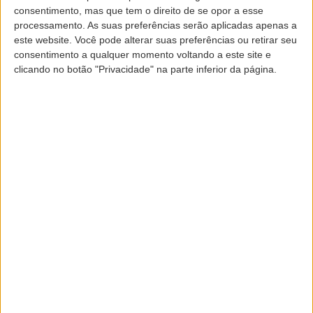
semanas e igual ou inferior a 36
consentimento, mas que tem o direito de se opor a esse
semanas
processamento. As suas preferências serão aplicadas apenas a
este website. Você pode alterar suas preferências ou retirar seu
A passageira deverá fazer-se acompanhar por
consentimento a qualquer momento voltando a este site e
declaração médica atestando o tempo de gravidez ,
clicando no botão "Privacidade" na parte inferior da página.
ausência de complicações e data prevista para o parto.
Período de gravidez superior a 36
semanas
A passageira poderá ser aceite desde que apresente
em triplicado, uma certidão médica (
MEDIF
)
passada
dentro do período dos 7 dias que antecedem o início
da viagem
, onde será incluída informação sobre o
tempo de gravidez, evolução normal ou não e data
prevista para o parto.
A passageira assinará a declaração de
responsabilidade constante desta certidão médica.