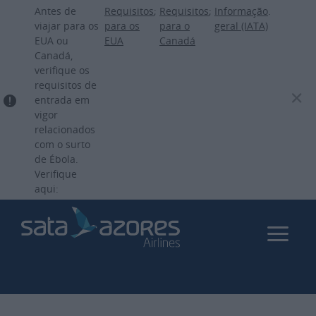
Passar
Antes de
Requisitos
;
Requisitos
;
Informação
.
para
viajar para os
para os
para o
geral (IATA)
EUA ou
EUA
Canadá
o
Canadá,
conteúdo
verifique os
principal
requisitos de
entrada em
vigor
relacionados
com o surto
de Ébola.
Verifique
aqui: