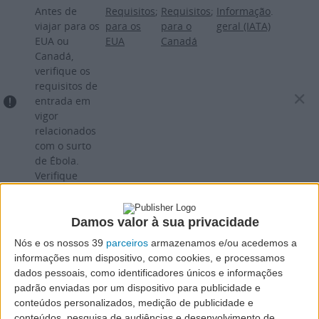
Passar
Antes de
Requisitos
;
Requisitos
;
Informação
.
para
viajar para os
para os
para o
geral (IATA)
EUA ou
EUA
Canadá
o
Canadá,
conteúdo
verifique os
principal
requisitos de
entrada em
vigor
relacionados
com o surto
de Ébola.
Verifique
aqui:
Damos valor à sua privacidade
Nós e os nossos 39
parceiros
armazenamos e/ou acedemos a
informações num dispositivo, como cookies, e processamos
dados pessoais, como identificadores únicos e informações
padrão enviadas por um dispositivo para publicidade e
conteúdos personalizados, medição de publicidade e
conteúdos, pesquisa de audiências e desenvolvimento de