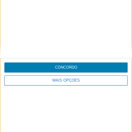
Footer
Blogue
Air-Store
Contactos
CONCORDO
Campanhas
MAIS OPÇÕES
Informações legais
Acessibilidade
Destinos