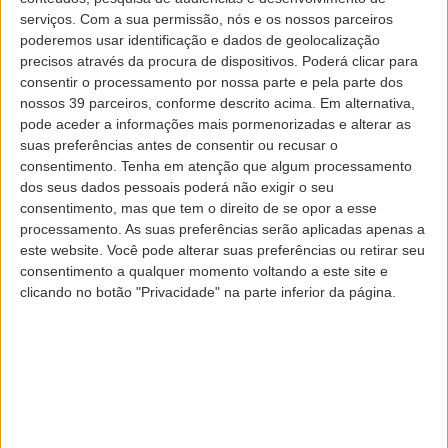
serviços.
Com a sua permissão, nós e os nossos parceiros
S
poderemos usar identificação e dados de geolocalização
Grupo SATA
Investidores
precisos através da procura de dispositivos. Poderá clicar para
consentir o processamento por nossa parte e pela parte dos
Governo Societário
Notícias
nossos 39 parceiros, conforme descrito acima. Em alternativa,
pode aceder a informações mais pormenorizadas e alterar as
Sustentabilidade
Recrutamento
Frota
suas preferências antes de consentir ou recusar o
Revista de Bordo
Cibersegurança
consentimento.
Tenha em atenção que algum processamento
dos seus dados pessoais poderá não exigir o seu
consentimento, mas que tem o direito de se opor a esse
ISIN: PTSAODOM0007
processamento. As suas preferências serão aplicadas apenas a
este website. Você pode alterar suas preferências ou retirar seu
consentimento a qualquer momento voltando a este site e
clicando no botão "Privacidade" na parte inferior da página.
Aviso – Substituição do Emitente
Confirmação – Substituição do Emitente