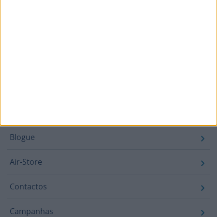
Email
SUBSCREVER
Footer
Blogue
Air-Store
Contactos
Campanhas