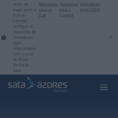
Passar
Antes de
Requisitos
;
Requisitos
;
Informação
.
para
viajar para os
para os
para o
geral (IATA)
EUA ou
EUA
Canadá
o
Canadá,
conteúdo
verifique os
principal
requisitos de
entrada em
vigor
relacionados
com o surto
de Ébola.
Verifique
aqui: