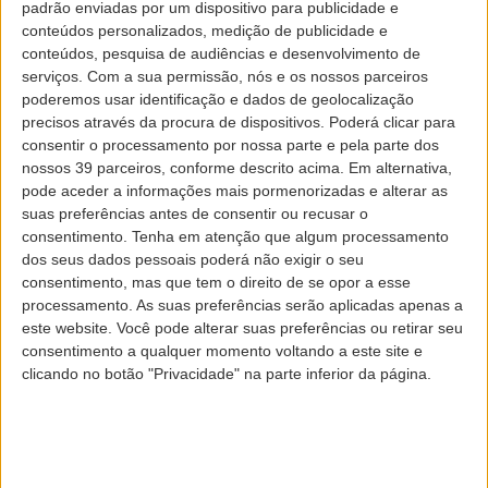
padrão enviadas por um dispositivo para publicidade e
conteúdos personalizados, medição de publicidade e
DE
conteúdos, pesquisa de audiências e desenvolvimento de
serviços.
Com a sua permissão, nós e os nossos parceiros
poderemos usar identificação e dados de geolocalização
precisos através da procura de dispositivos. Poderá clicar para
PARA
consentir o processamento por nossa parte e pela parte dos
nossos 39 parceiros, conforme descrito acima. Em alternativa,
pode aceder a informações mais pormenorizadas e alterar as
DATA DE PARTIDA
suas preferências antes de consentir ou recusar o
consentimento.
Tenha em atenção que algum processamento
dos seus dados pessoais poderá não exigir o seu
consentimento, mas que tem o direito de se opor a esse
DATA DE REGRESSO
processamento. As suas preferências serão aplicadas apenas a
este website. Você pode alterar suas preferências ou retirar seu
consentimento a qualquer momento voltando a este site e
PASSAGEIROS
clicando no botão "Privacidade" na parte inferior da página.
CÓDIGO PROMOCIONAL