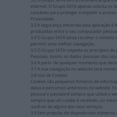
3.2 O Grupo SATA tem a consciência que o 
internet. O Grupo SATA apenas solicita os
razoáveis para proteger e impedir o acess
Privacidade.
3.3 A segurança oferecida pela aplicação é 
produzidas entre o seu computador pessoal
3.4 O Grupo SATA tenta recolher o mínimo d
permitir uma melhor navegação.
3.5 O Grupo SATA respeita os princípios de
Pessoais. Assim, os dados pessoais dos noss
3.6 A partir de qualquer momento que deci
3.7 A sua navegação no website será monitor
3.8 Uso de Cookies
Cookies são pequenos ficheiros de informa
datas e percursos anteriores no website. E
pessoal e password sempre que utiliza o we
sempre que um cookie é recebido, ou mesmo 
usufruir de alguns dos seus serviços.
3.9 Sem prejuízo do disposto nos números a