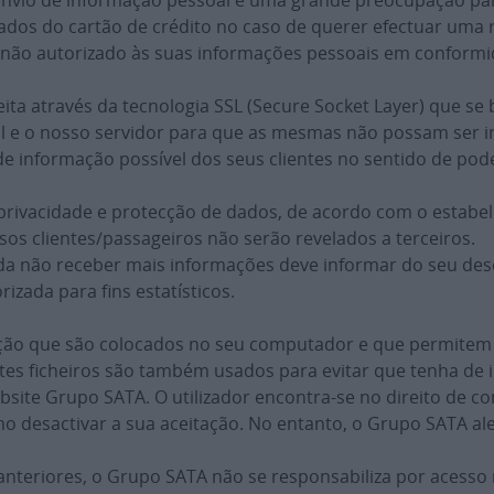
envio de informação pessoal é uma grande preocupação par
 dados do cartão de crédito no caso de querer efectuar um
o não autorizado às suas informações pessoais em conformi
feita através da tecnologia SSL (Secure Socket Layer) que s
 e o nosso servidor para que as mesmas não possam ser i
e informação possível dos seus clientes no sentido de pod
 privacidade e protecção de dados, de acordo com o estabe
os clientes/passageiros não serão revelados a terceiros.
da não receber mais informações deve informar do seu des
izada para fins estatísticos.
ção que são colocados no seu computador e que permitem 
stes ficheiros são também usados para evitar que tenha de
bsite Grupo SATA. O utilizador encontra-se no direito de c
desactivar a sua aceitação. No entanto, o Grupo SATA aler
nteriores, o Grupo SATA não se responsabiliza por acesso 