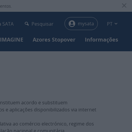
entos.
y-menu
mysata
a SATA
Pesquisar
PT
 IMAGINE
Azores Stopover
Informações
constituem acordo e substituem
s e aplicações disponibilizados via internet
lativa ao comércio electrónico, regime dos
lação nacional e comunitária.