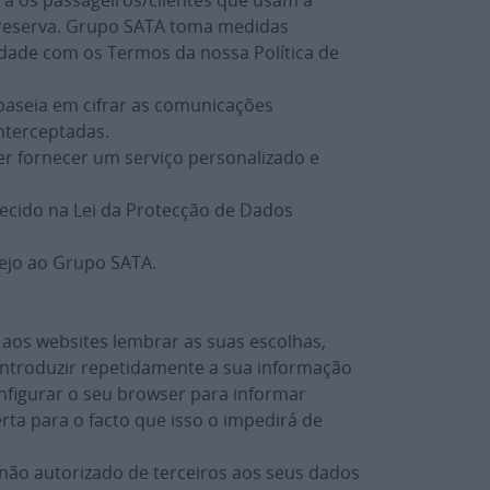
a os passageiros/clientes que usam a
a reserva. Grupo SATA toma medidas
dade com os Termos da nossa Política de
e baseia em cifrar as comunicações
nterceptadas.
er fornecer um serviço personalizado e
lecido na Lei da Protecção de Dados
ejo ao Grupo SATA.
aos websites lembrar as suas escolhas,
 introduzir repetidamente a sua informação
onfigurar o seu browser para informar
ta para o facto que isso o impedirá de
não autorizado de terceiros aos seus dados