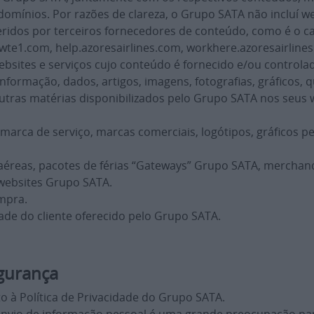
domínios. Por razões de clareza, o Grupo SATA não incluí w
ridos por terceiros fornecedores de conteúdo, como é o cas
wwte1.com, help.azoresairlines.com, workhere.azoresairline
bsites e serviços cujo conteúdo é fornecido e/ou controla
nformação, dados, artigos, imagens, fotografias, gráficos, 
outras matérias disponibilizados pelo Grupo SATA nos seus 
 marca de serviço, marcas comerciais, logótipos, gráficos 
s aéreas, pacotes de férias “Gateways” Grupo SATA, mercha
 websites Grupo SATA.
mpra.
ade do cliente oferecido pelo Grupo SATA.
egurança
o à Política de Privacidade do Grupo SATA.