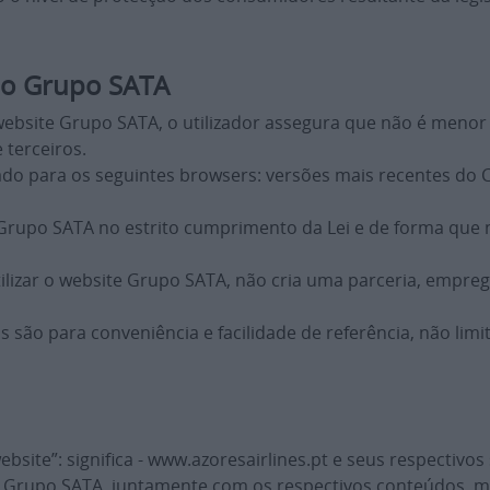
e o Grupo SATA
website Grupo SATA, o utilizador assegura que não é menor
 terceiros.
o para os seguintes browsers: versões mais recentes do Ch
te Grupo SATA no estrito cumprimento da Lei e de forma qu
utilizar o website Grupo SATA, não cria uma parceria, empre
as são para conveniência e facilidade de referência, não li
site”: significa - www.azoresairlines.pt e seus respectivo
 Grupo SATA, juntamente com os respectivos conteúdos, mar