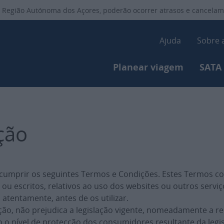
Passar
 Região Autónoma dos Açores, poderão ocorrer atrasos e cancelam
para
o
Secondar
Ajuda
Sobre 
conteúdo
principal
Primary-menu
Planear viagem
SATA
ção
ta cumprir os seguintes Termos e Condições. Estes Termos 
u escritos, relativos ao uso dos websites ou outros serviço
 atentamente, antes de os utilizar.
ção, não prejudica a legislação vigente, nomeadamente a re
 o nível de protecção dos consumidores resultante da legis