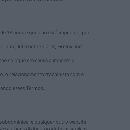
 de 18 anos e que não está impedido, por
rome, Internet Explorer, Firefox and
e não coloque em causa a imagem e
go, o relacionamento trabalhista com o
mitando esses Termos.
s subdomínios, e qualquer outro website
cas, bens digitais, produtos e serviços