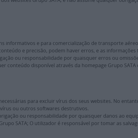
 dos websites Grupo SATA, e não assume qualquer obrigaç
ins informativos e para comercialização de transporte aé
 conteúdo e precisão, podem haver erros, e as informações
ção ou responsabilidade por quaisquer erros ou omissões; 
uer conteúdo disponível através da homepage Grupo SATA o
cessárias para excluir vírus dos seus websites. No entan
vírus ou outros softwares destrutivos.
rigação ou responsabilidade por quaisquer danos ao equi
 Grupo SATA; O utilizador é responsável por tomar as salva