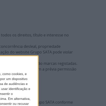
dos os direitos, título e interesse no
 concorrência desleal, propriedade
icação do website Grupo SATA pode violar
websites Grupo SATA são marcas registadas.
s de qualquer forma sem a prévia permissão
, como cookies, e
por um dispositivo
sa de audiências e
usar identificação e
nsentir o
ima. Em alternativa,
 para usar o website Grupo SATA conforme
onsentir ou recusar