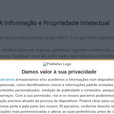
 Informação e Propriedade Intelectual
de única e exclusiva do Grupo SATA. O Grupo SATA mantém to
 direitos autorais, marcas, patentes, segredos comerciais,
nacionais. Qualquer uso não autorizado, reprodução ou modif
recem neste website, que são exibidas, ou utilizadas nos 
Damos valor à sua privacidade
das, reproduzidas, utilizadas, modificadas ou distribuída
parceiros
armazenamos e/ou acedemos a informações num dispositivo
essoais, como identificadores únicos e informações padrão enviadas 
conteúdos personalizados, medição de publicidade e conteúdos, pesqui
serviços.
Com a sua permissão, nós e os nossos parceiros poderemos 
das pelo Grupo SATA
ção precisos através da procura de dispositivos. Poderá clicar para co
ossa parte e pela parte dos nossos 39 parceiros, conforme descrito ac
imitada, pessoal, não exclusiva, intransferível e revogável
mações mais pormenorizadas e alterar as suas preferências antes de c