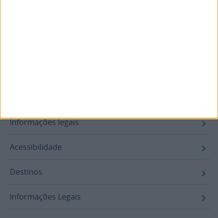
Footer
Blogue
Air-Store
Contactos
Campanhas
Informações legais
Acessibilidade
Destinos
Informações Legais