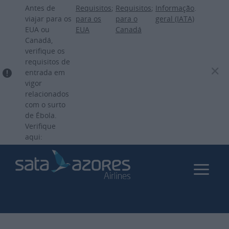
Passar
Antes de
Requisitos
;
Requisitos
;
Informação
.
para
viajar para os
para os
para o
geral (IATA)
EUA ou
EUA
Canadá
o
Canadá,
conteúdo
verifique os
principal
requisitos de
entrada em
vigor
relacionados
com o surto
de Ébola.
Verifique
aqui: