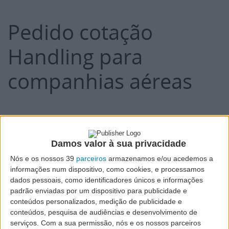
Pedido cotação
Handling para
companhias aéreas
Phone:
(+351) 296 820 182
Mobile:
(+351) 910 539 699
E-mail:
Handling@sata.pt
Damos valor à sua privacidade
Nós e os nossos 39
parceiros
armazenamos e/ou acedemos a
informações num dispositivo, como cookies, e processamos
Expandir todos
dados pessoais, como identificadores únicos e informações
Flight Info
padrão enviadas por um dispositivo para publicidade e
conteúdos personalizados, medição de publicidade e
conteúdos, pesquisa de audiências e desenvolvimento de
Aircraft
serviços.
Com a sua permissão, nós e os nossos parceiros