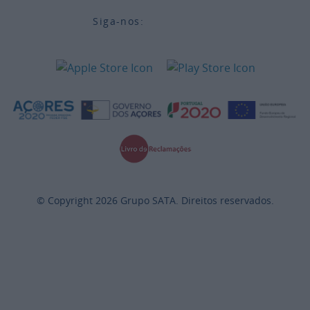
Siga-nos:
© Copyright
2026
Grupo SATA. Direitos reservados.
All
details
have
been
collapsed.