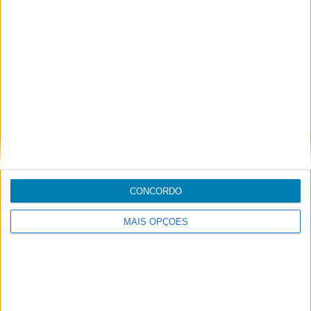
Dep. Time UTC
Arr. Time UTC
Depart Info:
CONCORDO
Flight Date
MAIS OPÇÕES
Depart