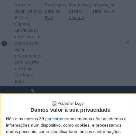
Passar
Antes de
Requisitos
;
Requisitos
;
Informação
.
para
viajar para os
para os
para o
geral (IATA)
EUA ou
EUA
Canadá
o
Canadá,
conteúdo
verifique os
principal
requisitos de
entrada em
vigor
relacionados
com o surto
de Ébola.
Verifique
aqui:
Damos valor à sua privacidade
Nós e os nossos 39
parceiros
armazenamos e/ou acedemos a
informações num dispositivo, como cookies, e processamos
dados pessoais, como identificadores únicos e informações