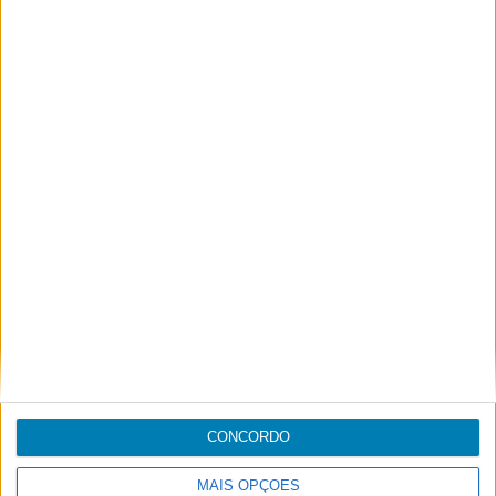
segundo da sua experiência de viagem connosco.
A sustentabilidade é muito importante para nós. O
seu cartão de embarque deverá ser guardado para
o embarque do voo seguinte, seja este um voo de
ligação ou um regresso de viagem, para que sejam
consideravelmente reduzidas as quantidades de
papel impresso.
CONCORDO
Footer
Blogue
MAIS OPÇÕES