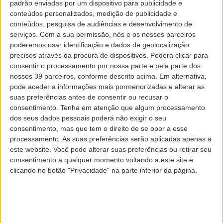
padrão enviadas por um dispositivo para publicidade e
conteúdos personalizados, medição de publicidade e
Novidades no seu
conteúdos, pesquisa de audiências e desenvolvimento de
serviços.
Com a sua permissão, nós e os nossos parceiros
poderemos usar identificação e dados de geolocalização
cartão de embarque
precisos através da procura de dispositivos. Poderá clicar para
consentir o processamento por nossa parte e pela parte dos
nossos 39 parceiros, conforme descrito acima. Em alternativa,
pode aceder a informações mais pormenorizadas e alterar as
suas preferências antes de consentir ou recusar o
consentimento.
Tenha em atenção que algum processamento
dos seus dados pessoais poderá não exigir o seu
consentimento, mas que tem o direito de se opor a esse
processamento. As suas preferências serão aplicadas apenas a
este website. Você pode alterar suas preferências ou retirar seu
Facilitámos o seu embarque
consentimento a qualquer momento voltando a este site e
clicando no botão "Privacidade" na parte inferior da página.
O seu cartão de embarque apresenta uma
novidade! Agora a zona de embarque e os serviços
especiais solicitados e confirmados encontram-se
em destaque para que não perca nem mais um