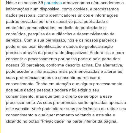
Nós e os nossos 39
parceiros
armazenamos e/ou acedemos a
informações num dispositivo, como cookies, e processamos
Grupo SATA
dados pessoais, como identificadores únicos e informações
padrão enviadas por um dispositivo para publicidade e
apresenta operação
conteúdos personalizados, medição de publicidade e
conteúdos, pesquisa de audiências e desenvolvimento de
serviços.
Com a sua permissão, nós e os nossos parceiros
de verão no Porto
poderemos usar identificação e dados de geolocalização
precisos através da procura de dispositivos. Poderá clicar para
consentir o processamento por nossa parte e pela parte dos
nossos 39 parceiros, conforme descrito acima. Em alternativa,
pode aceder a informações mais pormenorizadas e alterar as
suas preferências antes de consentir ou recusar o
O Grupo SATA reuniu vários parceiros estratégicos no
consentimento.
Tenha em atenção que algum processamento
Porto, nomeadamente operadores turísticos e agentes
dos seus dados pessoais poderá não exigir o seu
consentimento, mas que tem o direito de se opor a esse
de viagens, bem como os parceiros que têm
processamento. As suas preferências serão aplicadas apenas a
contribuído para o sucesso da operação aérea naquele
este website. Você pode alterar suas preferências ou retirar seu
destino, para apresentar o programa de voos previsto
consentimento a qualquer momento voltando a este site e
para o próximo verão IATA, que tem início a 29 de
clicando no botão "Privacidade" na parte inferior da página.
março.