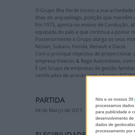
O Grupo Ilha Verde iniciou a sua actividad
ilhas do arquipélago, posição que mantêm 
Em 1973, aposta no ensino de Condução, ab
equipada do país e que continua a postar
Posteriormente o Grupo alarga os seus int
Nissan, Subaru, Honda, Renault e Dacia.
Com o principal objectivo de proporcionar 
empresa Viveiros & Rego Automóveis, com 
É um Grupo de empresas de gestão familiar
certificados de acordo com a Norma ISO 90
PARTIDA
Nós e os nossos 39
processamos dados p
04 de Março de 2011.
para publicidade e 
desenvolvimento de 
dados de geolocaliza
processamento por n
ELEGIBILIDADE