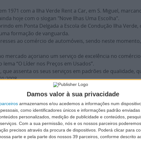
e em 1971 com a Ilha Verde Rent a Car, em S. Miguel, marc
ainda hoje com o slogan "Nove Ilhas Uma Escolha".
rindo em Ponta Delgada a Escola de Condução Ilha Verde, 
 numa formação de vanguarda.
eresses ao comércio de automóveis, sendo neste momento, 
ao mercado açoriano um serviço de excelência no comércio 
o lema “O Líder nos Preços em Usados”.
, que assenta os seus serviços em padrões de qualidade, q
01:2008.
Damos valor à sua privacidade
parceiros
armazenamos e/ou acedemos a informações num dispositivo
essoais, como identificadores únicos e informações padrão enviadas 
conteúdos personalizados, medição de publicidade e conteúdos, pesqui
serviços.
Com a sua permissão, nós e os nossos parceiros poderemos 
ção precisos através da procura de dispositivos. Poderá clicar para co
ossa parte e pela parte dos nossos 39 parceiros, conforme descrito ac