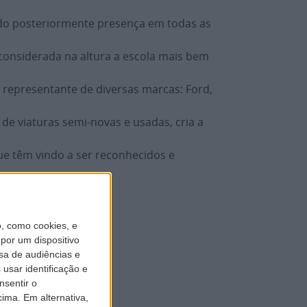
ando posteriormente presença em todas as
considerada na altura a escola mais bem
representante de diversas marcas: Ford,
de viaturas semi-novas e usadas, cria a
ue têm vindo a ser reconhecidos e
, como cookies, e
por um dispositivo
sa de audiências e
usar identificação e
nsentir o
ima. Em alternativa,