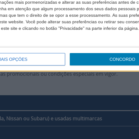
mações mais pormenorizadas e alterar as suas preferências antes de c
nha em atenção que algum processamento dos seus dados pessoais po
turas Novas das Marcas: Renault, Dacia, Ford, Honda, Niss
mas que tem o direito de se opor a esse processamento. As suas pref
para automóveis multi-marca.
ste website. Você pode alterar suas preferências ou retirar seu conse
que
aqui
.
ste site e clicando no botão "Privacidade" na parte inferior da página.
AIS OPÇÕES
CONCORDO
s promocionais ou condições especiais em vigor.
nda, Nissan ou Subaru) e usadas multimarcas