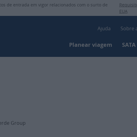
Passar
itos de entrada em vigor relacionados com o surto de
Requisit
para
EUA
o
Secondar
conteúdo
Ajuda
Sobre 
principal
Primary-menu
Planear viagem
SATA