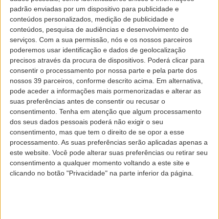
VOO
padrão enviadas por um dispositivo para publicidade e
conteúdos personalizados, medição de publicidade e
conteúdos, pesquisa de audiências e desenvolvimento de
Ida e volta
Ida
Várias cidades
serviços.
Com a sua permissão, nós e os nossos parceiros
poderemos usar identificação e dados de geolocalização
DE
precisos através da procura de dispositivos. Poderá clicar para
consentir o processamento por nossa parte e pela parte dos
nossos 39 parceiros, conforme descrito acima. Em alternativa,
pode aceder a informações mais pormenorizadas e alterar as
PARA
suas preferências antes de consentir ou recusar o
consentimento.
Tenha em atenção que algum processamento
dos seus dados pessoais poderá não exigir o seu
DATA DE PARTIDA
consentimento, mas que tem o direito de se opor a esse
processamento. As suas preferências serão aplicadas apenas a
este website. Você pode alterar suas preferências ou retirar seu
consentimento a qualquer momento voltando a este site e
DATA DE REGRESSO
clicando no botão "Privacidade" na parte inferior da página.
PASSAGEIROS