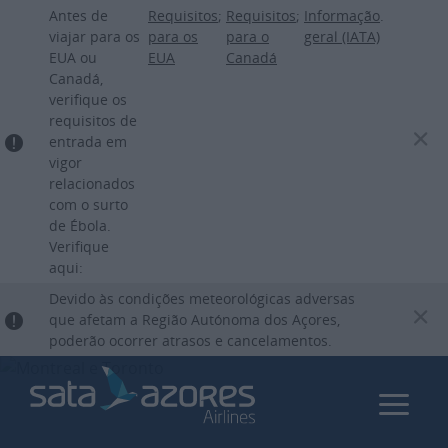
Passar
Antes de
Requisitos
;
Requisitos
;
Informação
.
para
viajar para os
para os
para o
geral (IATA)
EUA ou
EUA
Canadá
o
Canadá,
conteúdo
verifique os
principal
requisitos de
entrada em
vigor
relacionados
com o surto
de Ébola.
Verifique
aqui:
Devido às condições meteorológicas adversas
que afetam a Região Autónoma dos Açores,
poderão ocorrer atrasos e cancelamentos.