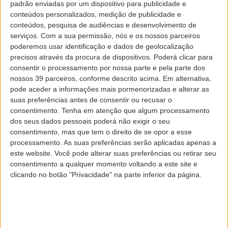
padrão enviadas por um dispositivo para publicidade e
conteúdos personalizados, medição de publicidade e
DE
conteúdos, pesquisa de audiências e desenvolvimento de
serviços.
Com a sua permissão, nós e os nossos parceiros
poderemos usar identificação e dados de geolocalização
precisos através da procura de dispositivos. Poderá clicar para
PARA
consentir o processamento por nossa parte e pela parte dos
nossos 39 parceiros, conforme descrito acima. Em alternativa,
pode aceder a informações mais pormenorizadas e alterar as
DATA DE PARTIDA
suas preferências antes de consentir ou recusar o
consentimento.
Tenha em atenção que algum processamento
dos seus dados pessoais poderá não exigir o seu
consentimento, mas que tem o direito de se opor a esse
DATA DE REGRESSO
processamento. As suas preferências serão aplicadas apenas a
este website. Você pode alterar suas preferências ou retirar seu
consentimento a qualquer momento voltando a este site e
PASSAGEIROS
clicando no botão "Privacidade" na parte inferior da página.
CÓDIGO PROMOCIONAL