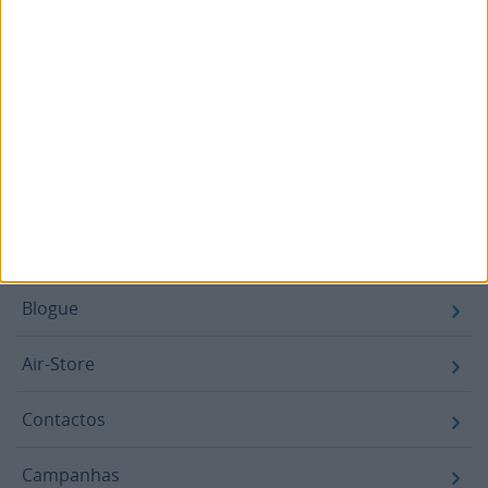
Email
SUBSCREVER
Footer
Blogue
Air-Store
Contactos
Campanhas