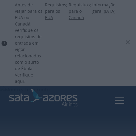
Passar
Antes de
Requisitos
;
Requisitos
;
Informação
.
para
viajar para os
para os
para o
geral (IATA)
EUA ou
EUA
Canadá
o
Canadá,
conteúdo
verifique os
principal
requisitos de
entrada em
vigor
relacionados
com o surto
de Ébola.
Verifique
aqui: