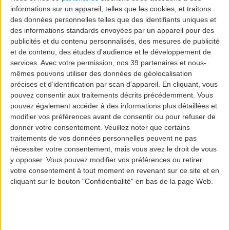
informations sur un appareil, telles que les cookies, et traitons
Handicap moteur ou
des données personnelles telles que des identifiants uniques et
des informations standards envoyées par un appareil pour des
cognitif
publicités et du contenu personnalisés, des mesures de publicité
et de contenu, des études d'audience et le développement de
services.
Avec votre permission, nos 39 partenaires et nous-
mêmes pouvons utiliser des données de géolocalisation
précises et d’identification par scan d'appareil. En cliquant, vous
pouvez consentir aux traitements décrits précédemment. Vous
pouvez également accéder à des informations plus détaillées et
Afin de voyager en toute sécurité, les passagers avec
modifier vos préférences avant de consentir ou pour refuser de
un handicap physique ou de développement cognitif,
donner votre consentement.
Veuillez noter que certains
doivent être en capacité de recevoir et de comprendre
traitements de vos données personnelles peuvent ne pas
les consignes de sécurité transmises par le personnel
nécessiter votre consentement, mais vous avez le droit de vous
de cabine pendant le vol. Si ce n’est pas le cas, il est
y opposer. Vous pouvez modifier vos préférences ou retirer
fortement recommandé au passager de voyager
votre consentement à tout moment en revenant sur ce site et en
accompagné d’un membre de sa famille ou d’un ami
cliquant sur le bouton "Confidentialité" en bas de la page Web.
afin d’éviter toute difficulté.