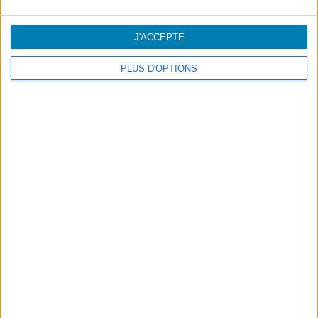
voyage, sans aucune aide extérieure.
J'ACCEPTE
PLUS D'OPTIONS
Footer
Blog
Air-Store
Contacts
Campagnes
Information légale