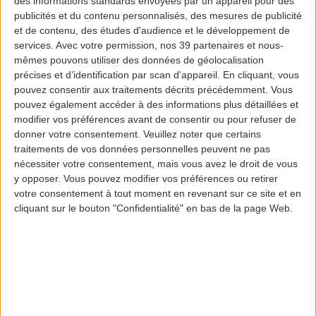
des informations standards envoyées par un appareil pour des
DE
publicités et du contenu personnalisés, des mesures de publicité
et de contenu, des études d'audience et le développement de
services.
Avec votre permission, nos 39 partenaires et nous-
mêmes pouvons utiliser des données de géolocalisation
VERS
précises et d’identification par scan d'appareil. En cliquant, vous
pouvez consentir aux traitements décrits précédemment. Vous
pouvez également accéder à des informations plus détaillées et
modifier vos préférences avant de consentir ou pour refuser de
DATE DE DÉPART
donner votre consentement.
Veuillez noter que certains
traitements de vos données personnelles peuvent ne pas
nécessiter votre consentement, mais vous avez le droit de vous
DATE DE RETOUR
y opposer. Vous pouvez modifier vos préférences ou retirer
votre consentement à tout moment en revenant sur ce site et en
cliquant sur le bouton "Confidentialité" en bas de la page Web.
PASSAGERS
CODE PROMO