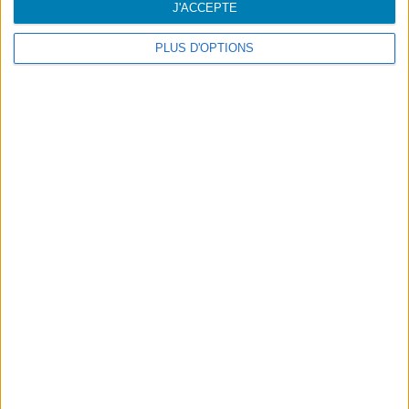
J'ACCEPTE
PLUS D'OPTIONS
La nouvelle édition d'Azorean