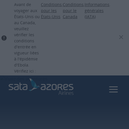
Aller
Avant de
Conditions
;
Conditions
;
Informations
.
au
voyager aux
pour les
pour le
générales
États-Unis ou
États-Unis
Canada
(IATA)
contenu
au Canada,
principal
veuillez
vérifier les
conditions
d'entrée en
vigueur liées
à l'épidémie
d'Ebola.
Vérifiez ici :