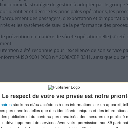
éfini comme la stratégie de gestion à adopter par le groupe
our identifier et décrire les principales opérations, les pro
arquement des passagers, d’exportation et d’importation de 
rités et les systèmes de suivi de la performance des processu
 de prévention en matière de sûreté opérationnelle (sûreté e
ement.
tention a été reconnue pour l’excellence de son service par
conformité ISO 9001:2008 n ° 2008/CEP.3341, ainsi que du cert
s opérations de manutention de SATA Air Açores repose sur 
Le respect de votre vie privée est notre priorit
sus
enaires
stockons et/ou accédons à des informations sur un appareil, tel
ées personnelles telles que des identifiants uniques et des informatio
els
 des publicités et du contenu personnalisés, des mesures de publicité 
t le développement de services.
Avec votre permission, nos 39 parten