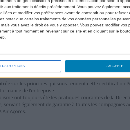
données de géolocalisation précises et d’identification par scan d'appare
ir aux traitements décrits précédemment. Vous pouvez également acc
taillées et modifier vos préférences avant de consentir ou pour refuser
lez noter que certains traitements de vos données personnelles peuven
politique de l’entreprise :
 mais vous avez le droit de vous y opposer. Vous pouvez modifier vos 
tement à tout moment en revenant sur ce site et en cliquant sur le bouto
et la réglementation.
eb.
e contrôle. Rechercher activement les solutions pour de meil
ces humaines et matérielles. Être efficace.
ur cahier des charges en respectant les délais, en restant co
a santé et la sécurité au travail. Reconnaître les performan
PLUS D'OPTIONS
J'ACCEPTE
trée sur les principes qui sous-tendent cette certification 
rformance de l’entreprise.
alisme ont toujours été les pratiques courantes de la Directi
e, servant également de garantie à toutes les compagnies aé
 Air Açores.