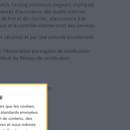
 SATA. Ce long processus exigeant impliquait
cédures d’assistance, des audits internes
fret et de courrier, d’assistance à la
s et le contrôle interne strict des services.
t sécurité) et par une attitude socialement
 l’Association portugaise de certification
ificat du Réseau de certification
les principes suivants :
é
les que les cookies,
ns standards envoyées
et de contenu, des
aires et nous-mêmes