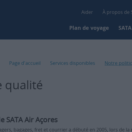
Aller
Secondary-
au
Aider
À propos de
contenu
Primary-menu
principal
Plan de voyage
SATA
Page d'accueil
Services disponibles
Notre politi
 qualité
de SATA Air Açores
sagers, bagages, fret et courrier a débuté en 2005, lors de 