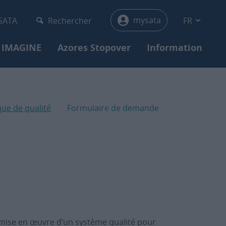
menu
mysata
 SATA
Rechercher
FR
 IMAGINE
Azores Stopover
Information
Handlin
que de qualité
Formulaire de demande
la mise en œuvre d’un système qualité pour