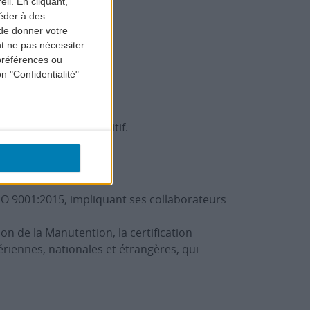
il. En cliquant,
éder à des
 de donner votre
t ne pas nécessiter
préférences ou
n "Confidentialité"
leurs résultats.
hérent, sûr et compétitif.
ces.
ISO 9001:2015, impliquant ses collaborateurs
on de la Manutention, la certification
riennes, nationales et étrangères, qui