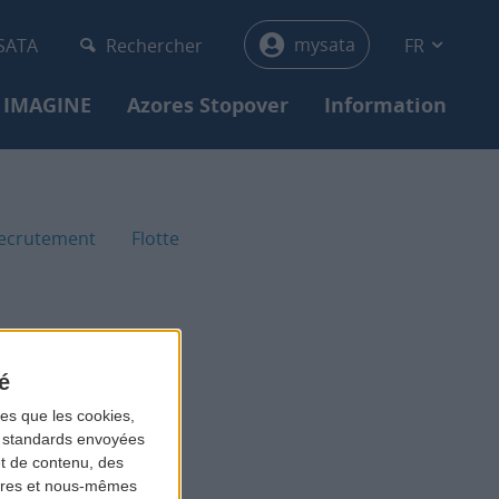
menu
mysata
 SATA
Rechercher
FR
 IMAGINE
Azores Stopover
Information
SATA Ins
ecrutement
Flotte
é
les que les cookies,
ns standards envoyées
et de contenu, des
aires et nous-mêmes