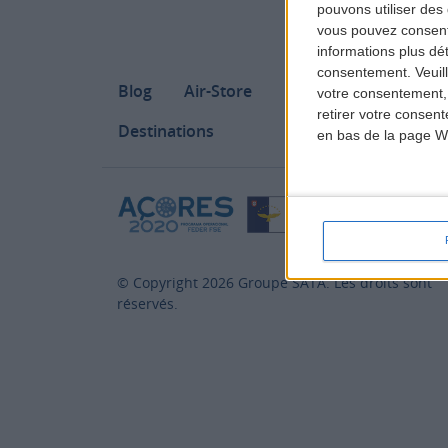
pouvons utiliser des 
vous pouvez consent
informations plus dé
consentement.
Veuil
Footer
Blog
Air-Store
Contacts
Campag
votre consentement,
retirer votre consen
Destinations
en bas de la page W
© Copyright
2026
Groupe SATA. Les droits sont
réservés.