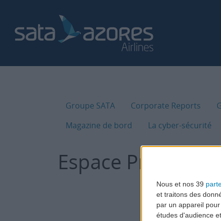
Groupe SATA
Corporate Reports
G
Magazine de bord
La cyber-sécurité
Espace Presse
Nous et nos 39
part
et traitons des donn
par un appareil pour
études d'audience e