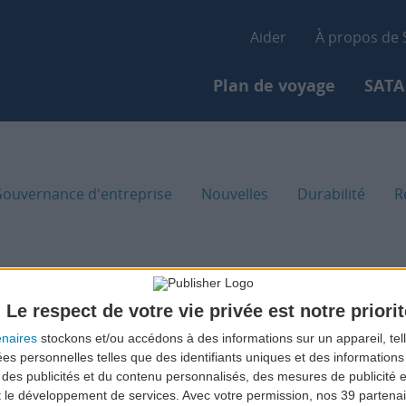
Aller
Secondary-
au
Aider
À propos de
contenu
Primary-menu
principal
Plan de voyage
SATA
ouvernance d'entreprise
Nouvelles
Durabilité
R
Le respect de votre vie privée est notre priorit
enaires
stockons et/ou accédons à des informations sur un appareil, tel
ées personnelles telles que des identifiants uniques et des informatio
 des publicités et du contenu personnalisés, des mesures de publicité 
t le développement de services.
Avec votre permission, nos 39 parten