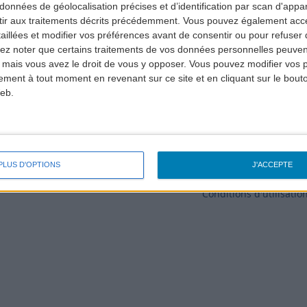
données de géolocalisation précises et d’identification par scan d'appare
ir aux traitements décrits précédemment. Vous pouvez également acc
taillées et modifier vos préférences avant de consentir ou pour refuser
lez noter que certains traitements de vos données personnelles peuven
nes
Information légale
Accessibilité
 mais vous avez le droit de vous y opposer. Vous pouvez modifier vos 
tement à tout moment en revenant sur ce site et en cliquant sur le bouto
eb.
PLUS D'OPTIONS
J'ACCEPTE
Conditions d'utilisatio