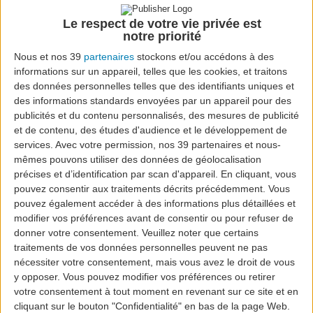
Madeira
Le respect de votre vie privée est
notre priorité
Airport
Nous et nos 39
partenaires
stockons et/ou accédons à des
fnc
informations sur un appareil, telles que les cookies, et traitons
des données personnelles telles que des identifiants uniques et
des informations standards envoyées par un appareil pour des
BOSTON
publicités et du contenu personnalisés, des mesures de publicité
et de contenu, des études d'audience et le développement de
services.
Avec votre permission, nos 39 partenaires et nous-
mêmes pouvons utiliser des données de géolocalisation
Située à trois heures de New York, Boston est la capitale et
précises et d’identification par scan d'appareil. En cliquant, vous
Grid Promoted
Activé
pouvez consentir aux traitements décrits précédemment. Vous
Grid Link
https://flights.azoresairlines.pt/en/flights-from-f
pouvez également accéder à des informations plus détaillées et
Market
modifier vos préférences avant de consentir ou pour refuser de
donner votre consentement.
Veuillez noter que certains
Madeira
traitements de vos données personnelles peuvent ne pas
nécessiter votre consentement, mais vous avez le droit de vous
Airport
y opposer. Vous pouvez modifier vos préférences ou retirer
fnc
votre consentement à tout moment en revenant sur ce site et en
cliquant sur le bouton "Confidentialité" en bas de la page Web.