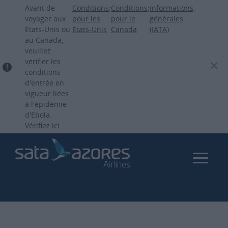
Aller
Avant de
Conditions
;
Conditions
;
Informations
.
au
voyager aux
pour les
pour le
générales
États-Unis ou
États-Unis
Canada
(IATA)
contenu
au Canada,
principal
veuillez
vérifier les
conditions
d'entrée en
vigueur liées
à l'épidémie
d'Ebola.
Vérifiez ici :