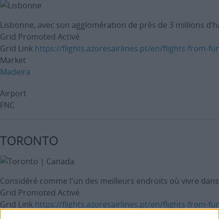
Lisbonne, avec son agglomération de près de 3 millions d’ha
Grid Promoted
Activé
Grid Link
https://flights.azoresairlines.pt/en/flights-from-fu
Market
Madeira
Airport
FNC
TORONTO
Considéré comme l'un des meilleurs endroits où vivre dans
Grid Promoted
Activé
Grid Link
https://flights.azoresairlines.pt/en/flights-from-f
Market