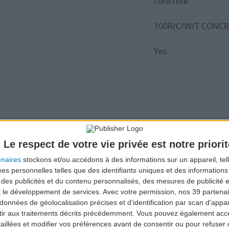
concrete
100R/C/W/T CONCR
Yes
em and fuel trucks. Delivery rate: AVGAS 100LL - 15 litres pe
Le respect de votre vie privée est notre priorit
 2380, aviation Oil 100 and Aeroshell Oil w100
enaires
stockons et/ou accédons à des informations sur un appareil, tel
ées personnelles telles que des identifiants uniques et des informatio
ET A1
 des publicités et du contenu personnalisés, des mesures de publicité 
t le développement de services.
Avec votre permission, nos 39 parten
données de géolocalisation précises et d’identification par scan d'appare
ir aux traitements décrits précédemment. Vous pouvez également acc
taillées et modifier vos préférences avant de consentir ou pour refuser