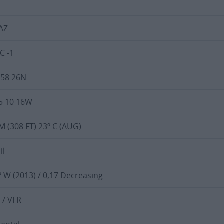
AZ
C -1
 58 26N
5 10 16W
M (308 FT) 23º C (AUG)
il
º W (2013) / 0,17 Decreasing
R / VFR