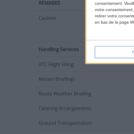
REMARKS
consentement.
Veuil
votre consentement,
retirer votre consen
Caution
en bas de la page W
Handling Services
ATC Flight Filing
Notam Briefings
Route Weather Briefing
Catering Arrangements
Ground Transportation