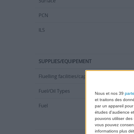
Surface
PCN
ILS
SUPPLIES/EQUIPEMENT
Fluelling facilities/capacity
Hydrant syst
Fuel/Oil Types
PB Turbo Oil
Nous et nos 39
part
et traitons des donn
Fuel
AVGAS and J
par un appareil pour
études d'audience e
pouvons utiliser des 
vous pouvez consent
informations plus dé