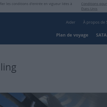
Aller
ier les conditions d'entrée en vigueur liées à
Conditions pour
au
États-Unis
contenu
Secondary-
principal
Aider
À propos de
Primary-menu
Plan de voyage
SATA
ling