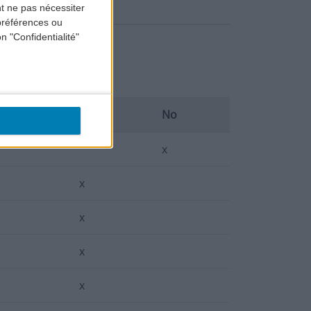
t ne pas nécessiter
préférences ou
n "Confidentialité"
Yes
No
x
x
x
x
x