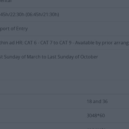
iental
:45h/22:30h (06:45h/21:30h)
rport of Entry
thin ad HR: CAT 6 - CAT 7 to CAT 9 - Available by prior arra
st Sunday of March to Last Sunday of October
18 and 36
3048*60