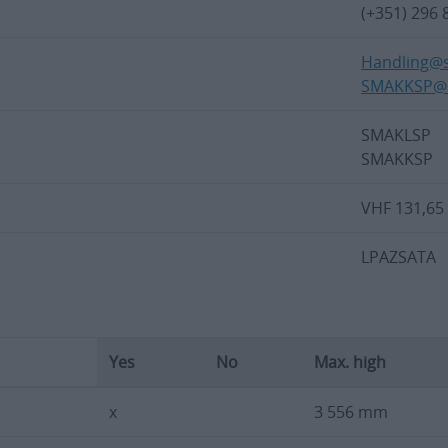
(+351) 296 
Handling@s
SMAKKSP@s
SMAKLS
SMAKKSP
VHF 131,6
LPAZSATA
Yes
No
Max. high
x
3 556 mm