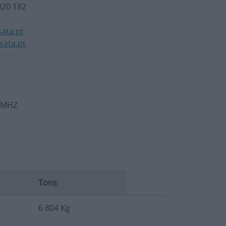
820 182
ata.pt
ata.pt
P
5 MHZ
Tons
6 804 Kg