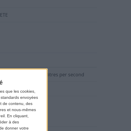
ETE
r second / JET A1 - 75 litres per second
é
les que les cookies,
ns standards envoyées
et de contenu, des
aires et nous-mêmes
il. En cliquant,
éder à des
 de donner votre