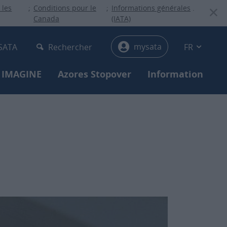
 les
;
Conditions pour le
;
Informations générales
.
Canada
(IATA)
menu
mysata
 SATA
Rechercher
FR
 IMAGINE
Azores Stopover
Information