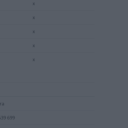
x
x
x
x
x
ra
539 699