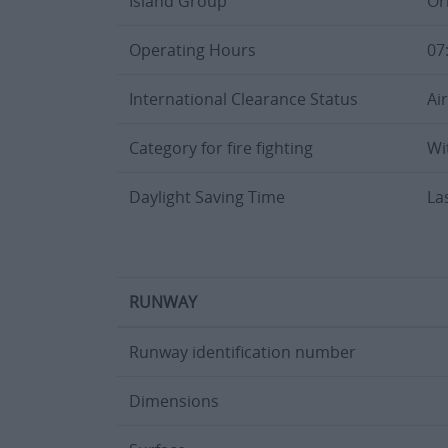
Island Group
Or
Operating Hours
07
International Clearance Status
Ai
Category for fire fighting
Wi
Daylight Saving Time
La
RUNWAY
Runway identification number
Dimensions