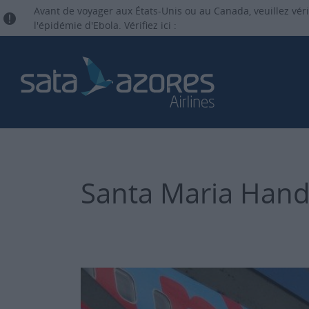
Avant de voyager aux États-Unis ou au Canada, veuillez vérif
l'épidémie d'Ebola. Vérifiez ici :
Santa Maria Hand