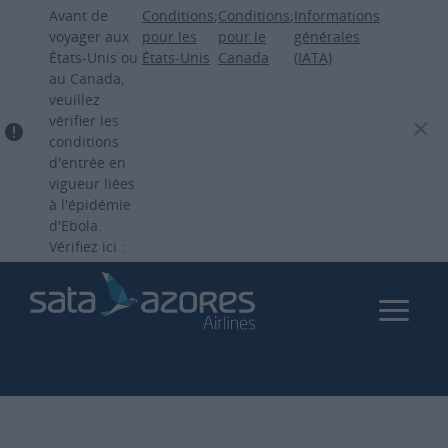
Aller
Avant de
Conditions
;
Conditions
;
Informations
.
au
voyager aux
pour les
pour le
générales
États-Unis ou
États-Unis
Canada
(IATA)
contenu
au Canada,
principal
veuillez
vérifier les
conditions
d'entrée en
vigueur liées
à l'épidémie
d'Ebola.
Vérifiez ici :