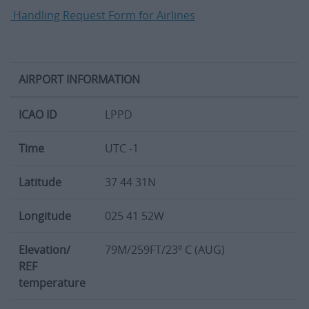
Handling Request Form for Airlines
AIRPORT INFORMATION
Information about Ponta Delgada Airport
ICAO ID
LPPD
Time
UTC -1
Latitude
37 44 31N
Longitude
025 41 52W
Elevation/
79M/259FT/23º C (AUG)
REF
temperature
Type Traffic
Civil