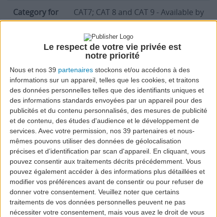
Category for
CAT7; CAT 8 and CAT 9 - Available by
fire fighting
prior arrangements with Airport
Director
Le respect de votre vie privée est
Daylight
Last Sunday of March to Last
notre priorité
Saving Time
Sunday of October
Nous et nos 39
partenaires
stockons et/ou accédons à des
informations sur un appareil, telles que les cookies, et traitons
des données personnelles telles que des identifiants uniques et
des informations standards envoyées par un appareil pour des
publicités et du contenu personnalisés, des mesures de publicité
Runway
et de contenu, des études d'audience et le développement de
services.
Avec votre permission, nos 39 partenaires et nous-
Information about the Airport runway
Runway identification number
12 and 30
mêmes pouvons utiliser des données de géolocalisation
précises et d’identification par scan d'appareil. En cliquant, vous
pouvez consentir aux traitements décrits précédemment. Vous
Dimensions
2323*45
pouvez également accéder à des informations plus détaillées et
modifier vos préférences avant de consentir ou pour refuser de
Surface
Asphalt
donner votre consentement.
Veuillez noter que certains
traitements de vos données personnelles peuvent ne pas
PCN
nécessiter votre consentement, mais vous avez le droit de vous