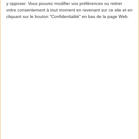
y opposer. Vous pouvez modifier vos préférences ou retirer
votre consentement à tout moment en revenant sur ce site et en
ILS
CAT I
cliquant sur le bouton "Confidentialité" en bas de la page Web.
Supplies/Equipment
Airport Supplies and Equipment
Fuel/Oil types
JET A1 / BPTO2389 - Turbo Oil and
BPTO2380 - Turbo Oil
Fuelling
Hydrant system and fuel trucks.
facilities/capacity
Maximum delivery rate: 2200 liters
per minute
Fuel
GALP:
Aviation Schedules:
06:00am/10:00pm
Mobile: (+351) 918025215 | (+351)