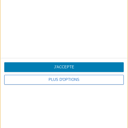
Footer
Blog
Air-Store
Contacts
J'ACCEPTE
Campagnes
PLUS D'OPTIONS
Information légale
Accessibilité
Destinations