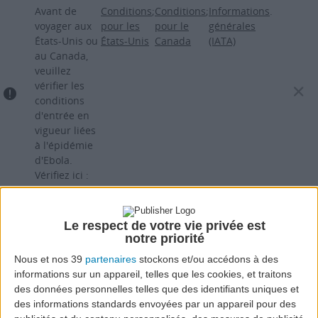
Aller
Avant de
Conditions
;
Conditions
;
Informations
.
au
voyager aux
pour les
pour le
générales
États-Unis ou
États-Unis
Canada
(IATA)
contenu
au Canada,
principal
veuillez
vérifier les
conditions
d'entrée en
vigueur liées
à l'épidémie
d'Ebola.
Vérifiez ici :
Le respect de votre vie privée est
notre priorité
Nous et nos 39
partenaires
stockons et/ou accédons à des
informations sur un appareil, telles que les cookies, et traitons
des données personnelles telles que des identifiants uniques et
des informations standards envoyées par un appareil pour des