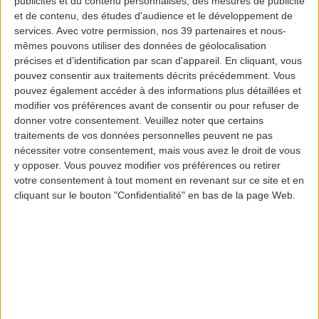
publicités et du contenu personnalisés, des mesures de publicité
et de contenu, des études d'audience et le développement de
Vivez des aventures
services.
Avec votre permission, nos 39 partenaires et nous-
mêmes pouvons utiliser des données de géolocalisation
précises et d’identification par scan d'appareil. En cliquant, vous
pouvez consentir aux traitements décrits précédemment. Vous
pouvez également accéder à des informations plus détaillées et
12887000
modifier vos préférences avant de consentir ou pour refuser de
Soumis par
12887000
le
mer, 03/16/2022 - 12:06
donner votre consentement.
Veuillez noter que certains
traitements de vos données personnelles peuvent ne pas
Market
nécessiter votre consentement, mais vous avez le droit de vous
Portugal Mainland
y opposer. Vous pouvez modifier vos préférences ou retirer
Azores
votre consentement à tout moment en revenant sur ce site et en
Madeira
cliquant sur le bouton "Confidentialité" en bas de la page Web.
Mobile banner content url
/fr/activites/aventure-sports-nautiques-et-adrenaline
Mobile banner image