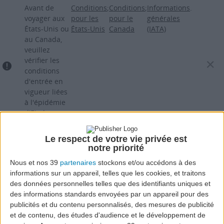
Aller
Avant de
Conditions
;
Conditions
;
Informations
.
au
voyager aux
pour les
pour le
générales
États-Unis ou
États-Unis
Canada
(IATA)
contenu
au Canada,
principal
veuillez
vérifier les
conditions
d'entrée en
vigueur liées
à l'épidémie
d'Ebola.
Vérifiez ici :
Le respect de votre vie privée est
notre priorité
Nous et nos 39
partenaires
stockons et/ou accédons à des
informations sur un appareil, telles que les cookies, et traitons
des données personnelles telles que des identifiants uniques et
des informations standards envoyées par un appareil pour des
publicités et du contenu personnalisés, des mesures de publicité
et de contenu, des études d'audience et le développement de