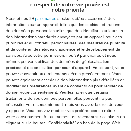
Le respect de votre vie privée est
Agence de voyage et
notre priorité
Nous et nos 39
partenaires
stockons et/ou accédons à des
de tourisme Oceano
informations sur un appareil, telles que les cookies, et traitons
des données personnelles telles que des identifiants uniques et
des informations standards envoyées par un appareil pour des
publicités et du contenu personnalisés, des mesures de publicité
et de contenu, des études d'audience et le développement de
services.
Avec votre permission, nos 39 partenaires et nous-
Agência Oceano est située dans le centre de Vila de
mêmes pouvons utiliser des données de géolocalisation
Velas, Ilha de S.Jorge, Açores, à côté de la municipalité
précises et d’identification par scan d'appareil. En cliquant, vous
pouvez consentir aux traitements décrits précédemment. Vous
de Velas et sur l'île de Pico, dans le complexe de l'hôtel
pouvez également accéder à des informations plus détaillées et
Caravelas, à côté de la Gare Maritime de Madalena.
modifier vos préférences avant de consentir ou pour refuser de
donner votre consentement.
Veuillez noter que certains
Ouvert du lundi au vendredi de 09h00 à 18h00 sans
traitements de vos données personnelles peuvent ne pas
interruption.
nécessiter votre consentement, mais vous avez le droit de vous
y opposer. Vous pouvez modifier vos préférences ou retirer
Nous proposons des billets d'avion et de mer, des
votre consentement à tout moment en revenant sur ce site et en
croisières, des voyages organisés, l'hébergement, la
cliquant sur le bouton "Confidentialité" en bas de la page Web.
restauration, la location de voiture, des excursions, des