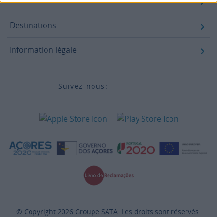
Accessibilité
Destinations
Information légale
Suivez-nous:
© Copyright
2026
Groupe SATA. Les droits sont réservés.