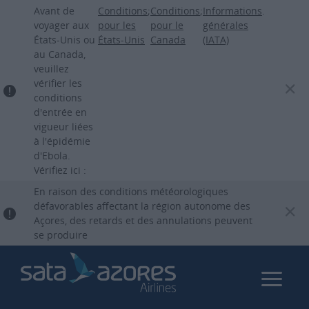
Aller
Avant de
Conditions
;
Conditions
;
Informations
.
au
voyager aux
pour les
pour le
générales
États-Unis ou
États-Unis
Canada
(IATA)
contenu
au Canada,
principal
veuillez
vérifier les
conditions
d'entrée en
vigueur liées
à l'épidémie
d'Ebola.
Vérifiez ici :
En raison des conditions météorologiques
défavorables affectant la région autonome des
Açores, des retards et des annulations peuvent
se produire