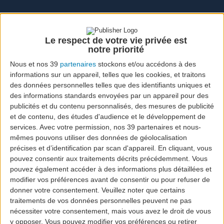
Le respect de votre vie privée est
notre priorité
Drive Terceira
Nous et nos 39
partenaires
stockons et/ou accédons à des
informations sur un appareil, telles que les cookies, et traitons
des données personnelles telles que des identifiants uniques et
des informations standards envoyées par un appareil pour des
publicités et du contenu personnalisés, des mesures de publicité
et de contenu, des études d'audience et le développement de
Gagnez Plus de Miles. Découvrez
services.
Avec votre permission, nos 39 partenaires et nous-
mêmes pouvons utiliser des données de géolocalisation
Terceira en Toute Confiance.
précises et d’identification par scan d'appareil. En cliquant, vous
pouvez consentir aux traitements décrits précédemment. Vous
Gagnez jusqu’à 750 Miles SATA IMAGINE par location
—
pouvez également accéder à des informations plus détaillées et
et explorez l’île avec une équipe qui la connaît
modifier vos préférences avant de consentir ou pour refuser de
réellement.
donner votre consentement.
Veuillez noter que certains
traitements de vos données personnelles peuvent ne pas
Partenaire sélectionné du programme
SATA Imagine
,
nécessiter votre consentement, mais vous avez le droit de vous
Drive Terceira transforme chaque location éligible en
y opposer. Vous pouvez modifier vos préférences ou retirer