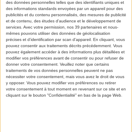
des données personnelles telles que des identifiants uniques et
des informations standards envoyées par un appareil pour des
1 euro* = 2 Miles SATA IMAGINE
publicités et du contenu personnalisés, des mesures de publicité
*pour toute consommation supérieure à
et de contenu, des études d'audience et le développement de
services.
Avec votre permission, nos 39 partenaires et nous-
10 euros
mêmes pouvons utiliser des données de géolocalisation
précises et d’identification par scan d'appareil. En cliquant, vous
pouvez consentir aux traitements décrits précédemment. Vous
pouvez également accéder à des informations plus détaillées et
modifier vos préférences avant de consentir ou pour refuser de
donner votre consentement.
Veuillez noter que certains
traitements de vos données personnelles peuvent ne pas
nécessiter votre consentement, mais vous avez le droit de vous
Abrigo da Cascata
y opposer. Vous pouvez modifier vos préférences ou retirer
votre consentement à tout moment en revenant sur ce site et en
cliquant sur le bouton "Confidentialité" en bas de la page Web.
1 euro = 1 mile SATA IMAGINE