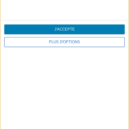
J'ACCEPTE
PLUS D'OPTIONS
Azoris Hotels & Leisure
1 séjour = 500 Miles SATA IMAGINE
1 euro dans les restaurants/bars = 2 Miles
SATA IMAGINE