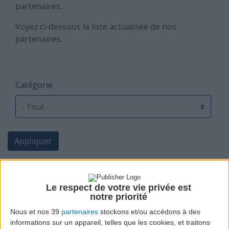
partenaires.
Voyez ci-dessous la liste actualisée de nos
partenaires.
Catégorie
Appliquer
Le respect de votre vie privée est
notre priorité
Nous et nos 39
partenaires
stockons et/ou accédons à des
informations sur un appareil, telles que les cookies, et traitons
A Vinha Garrafeira