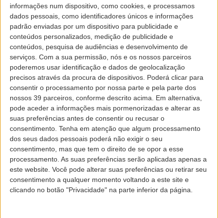
informações num dispositivo, como cookies, e processamos
dados pessoais, como identificadores únicos e informações
C
Check-in online
Quiosques de Check-in
padrão enviadas por um dispositivo para publicidade e
conteúdos personalizados, medição de publicidade e
Tempos de comparência
conteúdos, pesquisa de audiências e desenvolvimento de
serviços.
Com a sua permissão, nós e os nossos parceiros
poderemos usar identificação e dados de geolocalização
Quiosques de Check-
precisos através da procura de dispositivos. Poderá clicar para
consentir o processamento por nossa parte e pela parte dos
in
nossos 39 parceiros, conforme descrito acima. Em alternativa,
pode aceder a informações mais pormenorizadas e alterar as
suas preferências antes de consentir ou recusar o
consentimento.
Tenha em atenção que algum processamento
dos seus dados pessoais poderá não exigir o seu
consentimento, mas que tem o direito de se opor a esse
processamento. As suas preferências serão aplicadas apenas a
este website. Você pode alterar suas preferências ou retirar seu
consentimento a qualquer momento voltando a este site e
Se vai viajar sem bagagem de porão, evite as eventuais
clicando no botão "Privacidade" na parte inferior da página.
filas de espera e faça o seu check-in nos quiosques,
usufruindo assim de um serviço mais simples e
cómodo.