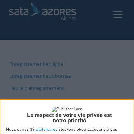
Aller
au
contenu
principal
C
Enregistrement en ligne
Enregistrement aux bornes
Heure d’enregistrement
Bornes
Le respect de votre vie privée est
d’enregistrement
notre priorité
Nous et nos 39
partenaires
stockons et/ou accédons à des