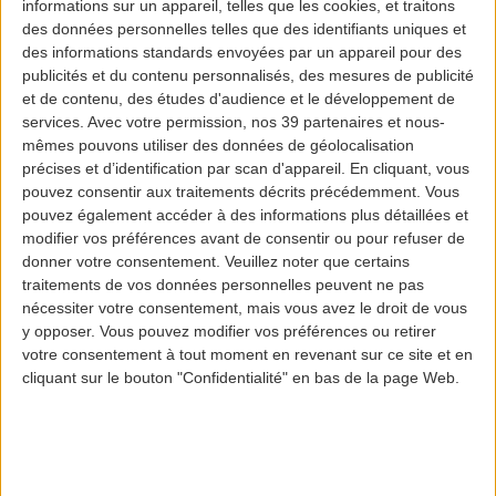
libre-service
informations sur un appareil, telles que les cookies, et traitons
des données personnelles telles que des identifiants uniques et
des informations standards envoyées par un appareil pour des
publicités et du contenu personnalisés, des mesures de publicité
et de contenu, des études d'audience et le développement de
services.
Avec votre permission, nos 39 partenaires et nous-
mêmes pouvons utiliser des données de géolocalisation
précises et d’identification par scan d'appareil. En cliquant, vous
pouvez consentir aux traitements décrits précédemment. Vous
Si vous n’avez pas de bagages en soute, évitez les files
pouvez également accéder à des informations plus détaillées et
d’attente et dirigez-vous vers les bornes
modifier vos préférences avant de consentir ou pour refuser de
d’enregistrement libre-service.
donner votre consentement.
Veuillez noter que certains
Les bornes d’enregistrement libre-service sont
traitements de vos données personnelles peuvent ne pas
disponibles au Terminal 1 l’aéroport de Lisbonne, à
nécessiter votre consentement, mais vous avez le droit de vous
celui de Ponta Delgada, à celui de Porto, et à celui de
y opposer. Vous pouvez modifier vos préférences ou retirer
Funchal. Elles sont mises à disposition à différents
votre consentement à tout moment en revenant sur ce site et en
cliquant sur le bouton "Confidentialité" en bas de la page Web.
endroits pour tous les passagers et destinations de
vols opérant par SATA Air Açores et par Azores Airlines.
Cependant, lorsque la compagnie aérienne exige une
confirmation ou validation, vous devez vous rendre au
comptoir d’enregistrement.