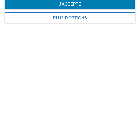
J'ACCEPTE
PLUS D'OPTIONS
Footer
Blog
Air-Store
Contacts
Campagnes
Information légale
Accessibilité
Destinations