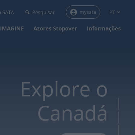
y-menu
mysata
a SATA
Pesquisar
PT
 IMAGINE
Azores Stopover
Informações
Explore o
Canadá