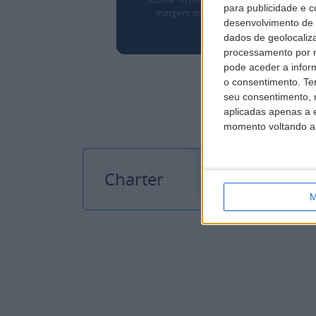
para publicidade e 
margem direita do Rio Douro…
desenvolvimento de 
dados de geolocaliza
processamento por n
pode aceder a infor
o consentimento.
Te
seu consentimento, 
aplicadas apenas a e
momento voltando a e
Charter
M