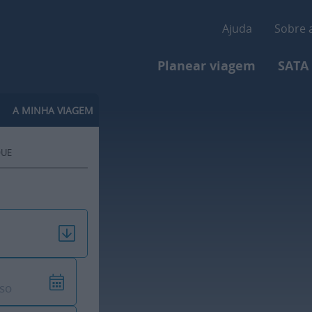
Passar
Secondar
para
Ajuda
Sobre 
o
Primary-menu
conteúdo
Planear viagem
SATA
principal
A MINHA VIAGEM
QUE