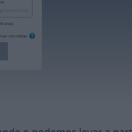
NAL
26 anos)
rvar com milhas
onde o podemos levar a part