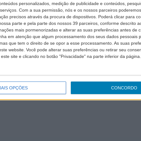
conteúdos personalizados, medição de publicidade e conteúdos, pesqui
composto pelas ilhas da Madeira...
Iorque, Boston é a capital 
serviços.
Com a sua permissão, nós e os nossos parceiros poderemos 
ção precisos através da procura de dispositivos. Poderá clicar para co
ossa parte e pela parte dos nossos 39 parceiros, conforme descrito ac
mações mais pormenorizadas e alterar as suas preferências antes de c
nha em atenção que algum processamento dos seus dados pessoais po
mas que tem o direito de se opor a esse processamento. As suas pref
ste website. Você pode alterar suas preferências ou retirar seu conse
ste site e clicando no botão "Privacidade" na parte inferior da página.
Carga
AIS OPÇÕES
CONCORDO