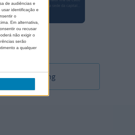
sa de audiências e
e…
Verde e a sede da capital…
locais do mund
usar identificação e
nsentir o
ima. Em alternativa,
onsentir ou recusar
derá não exigir o
erências serão
ntimento a qualquer
Handling