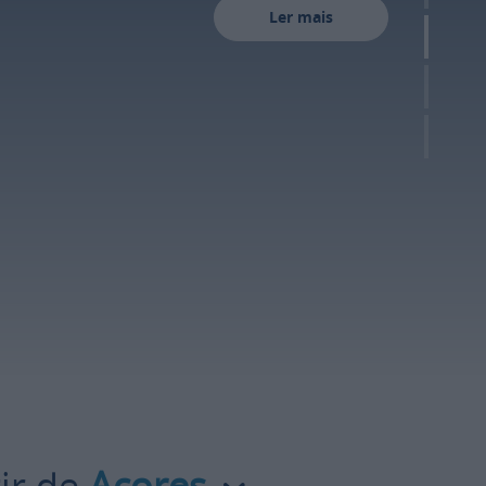
Ler mais
ir de
Açores