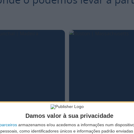
Damos valor à sua privacidade
MADEIRA
BOSTO
parceiros
armazenamos e/ou acedemos a informações num dispositivo
essoais, como identificadores únicos e informações padrão enviadas 
Situado no meio do Atlântico e
A 3 horas de distância de No