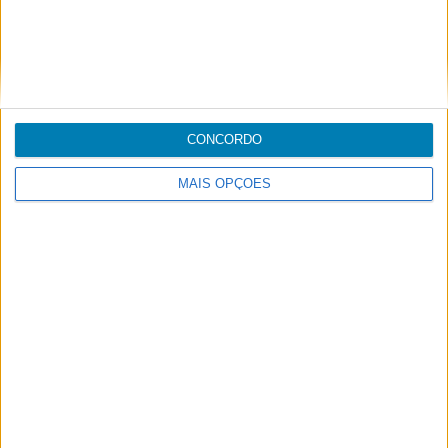
SP 623
SATA Air Açores
Mais detalhes
Pico
Terceira
CONCORDO
Programado
18:40
Programado
19:15
Estimado
19:10
Estimado
19:45
MAIS OPÇÕES
Atrasado
00:30 minutos atrasado
Receber notificações
SP 1439