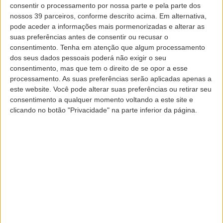
consentir o processamento por nossa parte e pela parte dos
nossos 39 parceiros, conforme descrito acima. Em alternativa,
Partidas de Pico
pode aceder a informações mais pormenorizadas e alterar as
sáb Ago 08, 2026
Horários referem horas locais
suas preferências antes de consentir ou recusar o
consentimento.
Tenha em atenção que algum processamento
Clique aqui para ver todos os voos
dos seus dados pessoais poderá não exigir o seu
consentimento, mas que tem o direito de se opor a esse
processamento. As suas preferências serão aplicadas apenas a
este website. Você pode alterar suas preferências ou retirar seu
consentimento a qualquer momento voltando a este site e
clicando no botão "Privacidade" na parte inferior da página.
SP 435
SATA Air Açores
Mais detalhes
Pico
Ponta Delgada
Programado
17:30
Programado
18:25
Atual
18:25
Estimado
19:14
Em curso
00:49 minutos atrasado