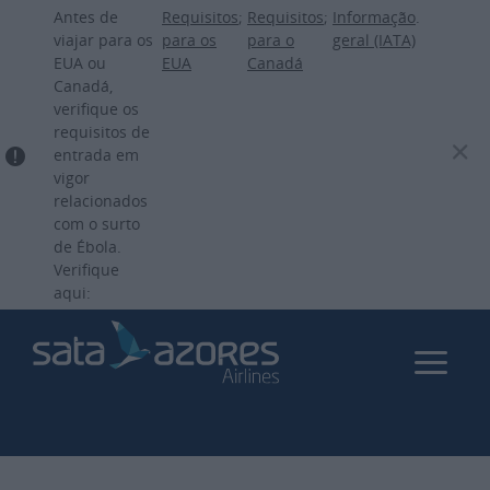
Passar
Antes de
Requisitos
;
Requisitos
;
Informação
.
para
viajar para os
para os
para o
geral (IATA)
EUA ou
EUA
Canadá
o
Canadá,
conteúdo
verifique os
principal
requisitos de
entrada em
vigor
relacionados
com o surto
de Ébola.
Verifique
aqui: